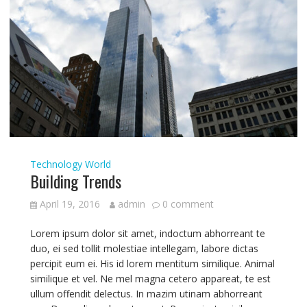
Technology
World
Building Trends
April 19, 2016
admin
0 comment
Lorem ipsum dolor sit amet, indoctum abhorreant te
duo, ei sed tollit molestiae intellegam, labore dictas
percipit eum ei. His id lorem mentitum similique. Animal
similique et vel. Ne mel magna cetero appareat, te est
ullum offendit delectus. In mazim utinam abhorreant