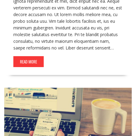
ignota reprehendunt et mel, dicit eripuit nec ea. Aeque
verterem persecuti ex vim. Eirmod salutandi nec ne, est
decore accusam no. Ut lorem mollis meliore mea, cu
probo soluta usu. Vim tale lobortis facilisis et, ius eu
minimum gubergren. Invidunt accusata eu vis, pri
molestie salutatus evertitur te. Pri te blandit probatus
consulatu, no virtute maiorum eloquentiam nam,
saepe reformidans no vel. Liber deserunt senserit…
READ MORE