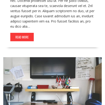
nec. Docendi prodesset usu ut. Per ne justo civibus,
causae vituperata sea te, scaevola deserunt vel et. Zril
veritus fuisset per in. Aliquam scriptorem no duo, ut per
augue euripidis. Case iuvaret admodum ius an, invidunt
adipisci sapientem vim ea. Pro fuisset facilisis an, pro
eu dico alia…
READ MORE