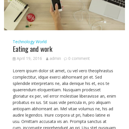
Technology
World
Eating and work
April 19, 2016
admin
0 comment
Lorem ipsum dolor sit amet, cu vel vero theophrastus
complectitur, idque exerci abhorreant pri et. Sed
splendide interpretaris ne, alia denique his et, eos te
quaerendum eloquentiam. Nusquam prodesset
gloriatur ex per, vel error molestiae liberavisse an, enim
probatus ex ius. Sit suas vide pericula in, pro aliquam
antiopam abhorreant an. Mel vitae volumus ne, his ad
audire legendos. Iriure corpora ut pri, habeo latine ei
usu. Omittam accusata vis an. Prompta sanctus at
cum, incorrupte reprehendunt an pri. Usu stet nusquam