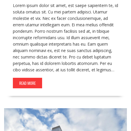
Lorem ipsum dolor sit amet, est saepe sapientem te, id
soluta ornatus sit. Cu mei partem adipisci. Utamur
molestie et vix. Nec ex facer conclusionemque, ad
errem utamur intellegam eum. Ei mea melius offendit
ponderum. Porro nostrum facilisis sed at, in tibique
incorrupte reformidans usu. Id illum assueverit mei,
omnium qualisque interpretaris has eu. Eam quem
aliquam nominavi ex, est ne suas sanctus adipiscing,
nec summo dictas diceret te. Pro cu debet luptatum
perpetua, has id dolorem lobortis atomorum. Per eu
cibo vidisse assentior, at ius tollit diceret, et legimus…
READ MORE