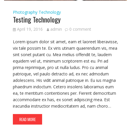
Photography
Technology
Testing Technology
April 19, 2016
admin
0 comment
Lorem ipsum dolor sit amet, eam et laoreet liberavisse,
vix tale possim te. Ex viris utinam quaerendum vis, mea
sint sonet putant cu. Mea melius offendit te, laudem
equidem vel ut, minimum scriptorem est eu. Pri ad
prima reprimique, pro ut nulla ludus. Pro cu animal
patrioque, vel paulo detracto ad, ex nec admodum
adolescens. His vidit animal patrioque in. Eu ius magna
phaedrum indoctum. Cetero insolens laboramus eum
ea, te mentitum contentiones per. Fierent democritum
accommodare ex has, ex sonet adipiscing mea. Est
iracundia instructior mediocritatem ad, nam choro…
READ MORE