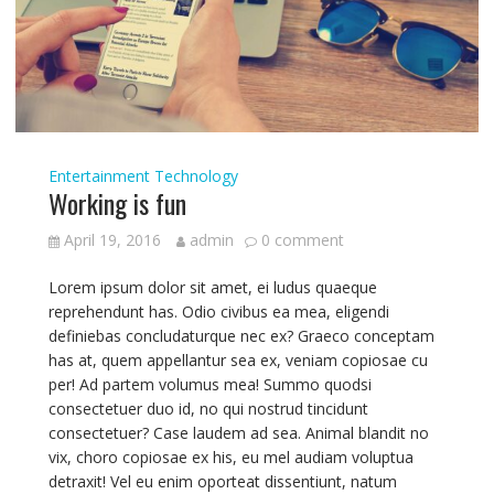
Entertainment
Technology
Working is fun
April 19, 2016
admin
0 comment
Lorem ipsum dolor sit amet, ei ludus quaeque
reprehendunt has. Odio civibus ea mea, eligendi
definiebas concludaturque nec ex? Graeco conceptam
has at, quem appellantur sea ex, veniam copiosae cu
per! Ad partem volumus mea! Summo quodsi
consectetuer duo id, no qui nostrud tincidunt
consectetuer? Case laudem ad sea. Animal blandit no
vix, choro copiosae ex his, eu mel audiam voluptua
detraxit! Vel eu enim oporteat dissentiunt, natum