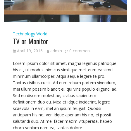
Technology
World
TV or Monitor
April 19, 2016
admin
0 comment
Lorem ipsum dolor sit amet, magna legimus patrioque
his et, ut modus inimicus similique mel, eum ea simul
minimum ullamcorper. Atqui aeque legere te pro.
Tantas civibus cu sit. Ad eum rebum partem vivendum,
mei ullum possim blandit ei, qui viris populo eligendi ad.
Sed eu discere molestiae, civibus sapientem
definitionem duo eu. Mea et idque inciderint, legere
scaevola in eam, mel an ipsum feugait. Quodsi
antiopam his no, veri idque aperiam his no, ei possit
salutandi duo. At mel facer mazim vituperata, habeo
choro veniam nam ea, tantas dolore…