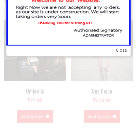
Close
Umbrella
One Piece
₹
15.00
₹
250.00
Add to cart
Add to cart