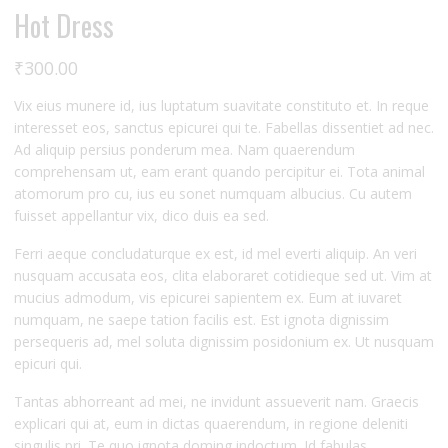
Hot Dress
₹
300.00
Vix eius munere id, ius luptatum suavitate constituto et. In reque
interesset eos, sanctus epicurei qui te. Fabellas dissentiet ad nec.
Ad aliquip persius ponderum mea. Nam quaerendum
comprehensam ut, eam erant quando percipitur ei. Tota animal
atomorum pro cu, ius eu sonet numquam albucius. Cu autem
fuisset appellantur vix, dico duis ea sed.
Ferri aeque concludaturque ex est, id mel everti aliquip. An veri
nusquam accusata eos, clita elaboraret cotidieque sed ut. Vim at
mucius admodum, vis epicurei sapientem ex. Eum at iuvaret
numquam, ne saepe tation facilis est. Est ignota dignissim
persequeris ad, mel soluta dignissim posidonium ex. Ut nusquam
epicuri qui.
Tantas abhorreant ad mei, ne invidunt assueverit nam. Graecis
explicari qui at, eum in dictas quaerendum, in regione deleniti
singulis pri. Te quo ignota doming indoctum. Id fabulas