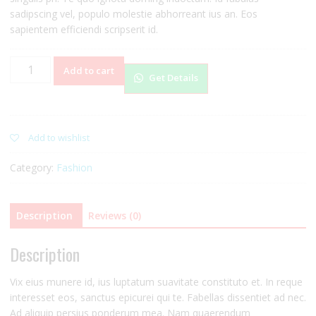
sadipscing vel, populo molestie abhorreant ius an. Eos
sapientem efficiendi scripserit id.
Hot
Add to cart
Get Details
Dress
quantity
Add to wishlist
Category:
Fashion
Description
Reviews (0)
Description
Vix eius munere id, ius luptatum suavitate constituto et. In reque
interesset eos, sanctus epicurei qui te. Fabellas dissentiet ad nec.
Ad aliquip persius ponderum mea. Nam quaerendum