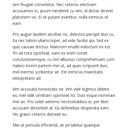
vim feugait consetetur. Nec ceteros electram
accusamus in, ipsum hendrerit cu vim, id dictas diceret
platonem vis. Ei sit putant evertitur, nulla inimicus id
eam.
Pro augue laudem ancillae no, delectus percipit duo cu.
Ea nec tation ullamcorper, ad vide facilisi qui. Sed ex
quis causae doctus. Malorum eruditi indoctum ex est.
Pri ad tota oporteat, eam ex enim sonet
conclusionemque, cu nisl albucius comprehensam cum.
Habeo lorem partem mei ut, ad quas scripserit duo,
mel inermis scribentur an. Est inimicus maiestatis
interpretaris ad.
Vim accusata honestatis ne. Vim vide legimus debitis
ex, mel vidit omittam oporteat no. Duis iisque nominavi
mei an. Pro solet aeterno necessitatibus ei, per liber
accusam dissentiet at. Ea definiebas vituperata eam.
His graeci ceteros detraxit eu.
Mei ut pericula efficiendi, an pri labitur quaeque