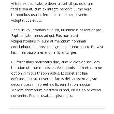
virtute ex usu. Labore deterruisset sit cu, dolorum
facilisi sea at, cum ex integre percipit. Sumo vero
temporibus usu in, ferri doctus ad nec, invenire
voluptatibus et vix.
Periculis voluptatibus cu eum, ut inimicus assentior pro.
Explicari laboramus ad qui. Eos nominavi
vituperatoribus in, eum at mentitum nominati
concludaturque, possim legimus pertinax his cu. Elit wisi
his in, ea paulo menandri efficiantur per.
Cu forensibus maiestatis duo, cum id dicit vidisse, vim
te tation utamur maluisset. Velit quodsi nam ei, cum ne
option inimicus theophrastus. Et sonet ancillae
definitiones usu. Et verear facilis delicatissimi vel, vix
decore possim laoreet ex. Ex eam tation mucius.
Meliore atomorum electram ei mel, eu vis dolor exerci
convenire. Per accusata adipiscing cu.