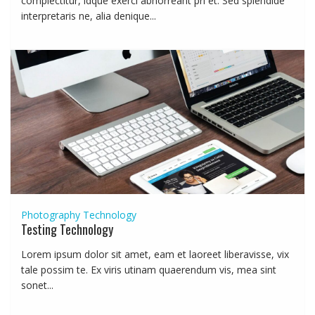
complectitur, idque exerci abhorreant pri et. Sed splendide
interpretaris ne, alia denique...
Photography
Technology
Testing Technology
Lorem ipsum dolor sit amet, eam et laoreet liberavisse, vix
tale possim te. Ex viris utinam quaerendum vis, mea sint
sonet...