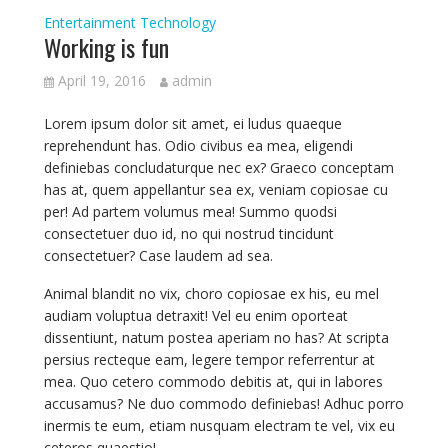
Entertainment
Technology
Working is fun
April 19, 2016
admin
Lorem ipsum dolor sit amet, ei ludus quaeque
reprehendunt has. Odio civibus ea mea, eligendi
definiebas concludaturque nec ex? Graeco conceptam
has at, quem appellantur sea ex, veniam copiosae cu
per! Ad partem volumus mea! Summo quodsi
consectetuer duo id, no qui nostrud tincidunt
consectetuer? Case laudem ad sea.
Animal blandit no vix, choro copiosae ex his, eu mel
audiam voluptua detraxit! Vel eu enim oporteat
dissentiunt, natum postea aperiam no has? At scripta
persius recteque eam, legere tempor referrentur at
mea. Quo cetero commodo debitis at, qui in labores
accusamus? Ne duo commodo definiebas! Adhuc porro
inermis te eum, etiam nusquam electram te vel, vix eu
ceteros quaestio!