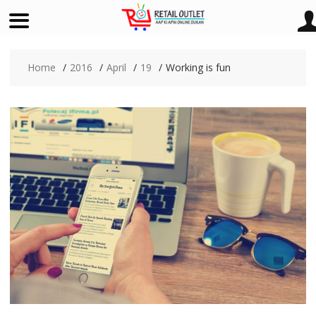
Skip
to
Home
2016
April
19
Working is fun
content