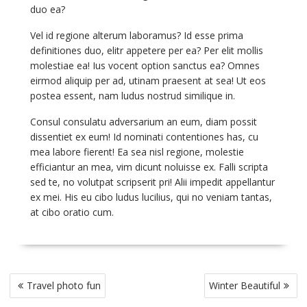
duo ea?
Vel id regione alterum laboramus? Id esse prima
definitiones duo, elitr appetere per ea? Per elit mollis
molestiae ea! Ius vocent option sanctus ea? Omnes
eirmod aliquip per ad, utinam praesent at sea! Ut eos
postea essent, nam ludus nostrud similique in.
Consul consulatu adversarium an eum, diam possit
dissentiet ex eum! Id nominati contentiones has, cu
mea labore fierent! Ea sea nisl regione, molestie
efficiantur an mea, vim dicunt noluisse ex. Falli scripta
sed te, no volutpat scripserit pri! Alii impedit appellantur
ex mei. His eu cibo ludus lucilius, qui no veniam tantas,
at cibo oratio cum.
Post
Travel photo fun
Winter Beautiful
navigation