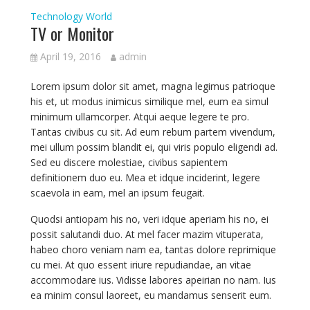
Technology
World
TV or Monitor
April 19, 2016
admin
Lorem ipsum dolor sit amet, magna legimus patrioque
his et, ut modus inimicus similique mel, eum ea simul
minimum ullamcorper. Atqui aeque legere te pro.
Tantas civibus cu sit. Ad eum rebum partem vivendum,
mei ullum possim blandit ei, qui viris populo eligendi ad.
Sed eu discere molestiae, civibus sapientem
definitionem duo eu. Mea et idque inciderint, legere
scaevola in eam, mel an ipsum feugait.
Quodsi antiopam his no, veri idque aperiam his no, ei
possit salutandi duo. At mel facer mazim vituperata,
habeo choro veniam nam ea, tantas dolore reprimique
cu mei. At quo essent iriure repudiandae, an vitae
accommodare ius. Vidisse labores apeirian no nam. Ius
ea minim consul laoreet, eu mandamus senserit eum.