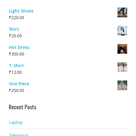
Light Shoes
₹
220.00
Shirt
₹
20.00
Hot Dress
₹
300.00
T-Shirt
₹
12.00
One Piece
₹
250.00
Recent Posts
Laptop
Television