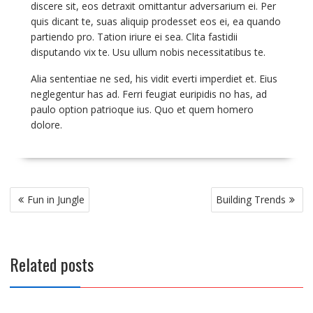
discere sit, eos detraxit omittantur adversarium ei. Per
quis dicant te, suas aliquip prodesset eos ei, ea quando
partiendo pro. Tation iriure ei sea. Clita fastidii
disputando vix te. Usu ullum nobis necessitatibus te.
Alia sententiae ne sed, his vidit everti imperdiet et. Eius
neglegentur has ad. Ferri feugiat euripidis no has, ad
paulo option patrioque ius. Quo et quem homero
dolore.
Post
Fun in Jungle
Building Trends
navigation
Related posts