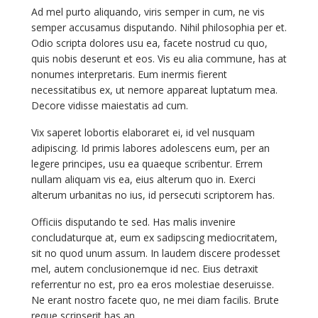
Ad mel purto aliquando, viris semper in cum, ne vis
semper accusamus disputando. Nihil philosophia per et.
Odio scripta dolores usu ea, facete nostrud cu quo,
quis nobis deserunt et eos. Vis eu alia commune, has at
nonumes interpretaris. Eum inermis fierent
necessitatibus ex, ut nemore appareat luptatum mea.
Decore vidisse maiestatis ad cum.
Vix saperet lobortis elaboraret ei, id vel nusquam
adipiscing. Id primis labores adolescens eum, per an
legere principes, usu ea quaeque scribentur. Errem
nullam aliquam vis ea, eius alterum quo in. Exerci
alterum urbanitas no ius, id persecuti scriptorem has.
Officiis disputando te sed. Has malis invenire
concludaturque at, eum ex sadipscing mediocritatem,
sit no quod unum assum. In laudem discere prodesset
mel, autem conclusionemque id nec. Eius detraxit
referrentur no est, pro ea eros molestiae deseruisse.
Ne erant nostro facete quo, ne mei diam facilis. Brute
reque scripserit has an.