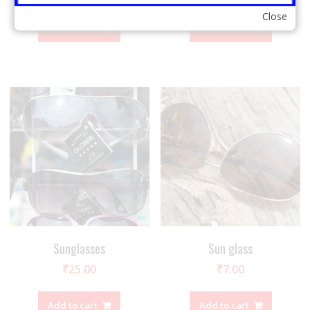
Close
Add to cart
Add to cart
Sunglasses
Sun glass
₹
25.00
₹
7.00
Add to cart
Add to cart