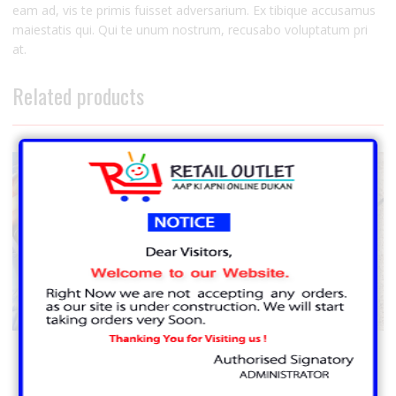
eam ad, vis te primis fuisset adversarium. Ex tibique accusamus
maiestatis qui. Qui te unum nostrum, recusabo voluptatum pri
at.
Related products
Mountain Glass
Normal glass
₹
15.00
₹
5.00