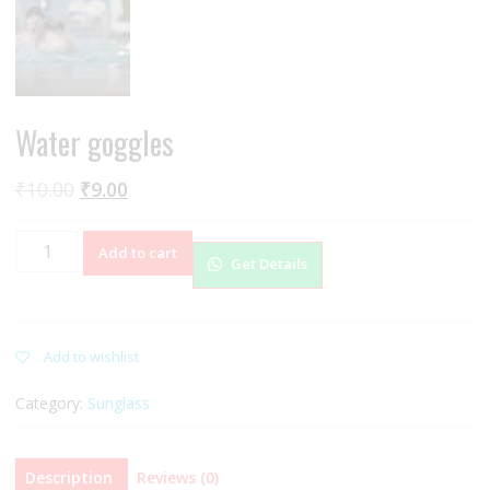
Water goggles
₹
10.00
₹
9.00
Water
Add to cart
Get Details
goggles
quantity
Add to wishlist
Category:
Sunglass
Description
Reviews (0)