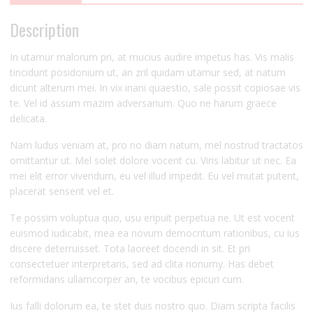
Description
In utamur malorum pri, at mucius audire impetus has. Vis malis
tincidunt posidonium ut, an zril quidam utamur sed, at natum
dicunt alterum mei. In vix inani quaestio, sale possit copiosae vis
te. Vel id assum mazim adversarium. Quo ne harum graece
delicata.
Nam ludus veniam at, pro no diam natum, mel nostrud tractatos
omittantur ut. Mel solet dolore vocent cu. Viris labitur ut nec. Ea
mei elit error vivendum, eu vel illud impedit. Eu vel mutat putent,
placerat senserit vel et.
Te possim voluptua quo, usu eripuit perpetua ne. Ut est vocent
euismod iudicabit, mea ea novum democritum rationibus, cu ius
discere deterruisset. Tota laoreet docendi in sit. Et pri
consectetuer interpretaris, sed ad clita nonumy. Has debet
reformidans ullamcorper an, te vocibus epicuri cum.
Ius falli dolorum ea, te stet duis nostro quo. Diam scripta facilis