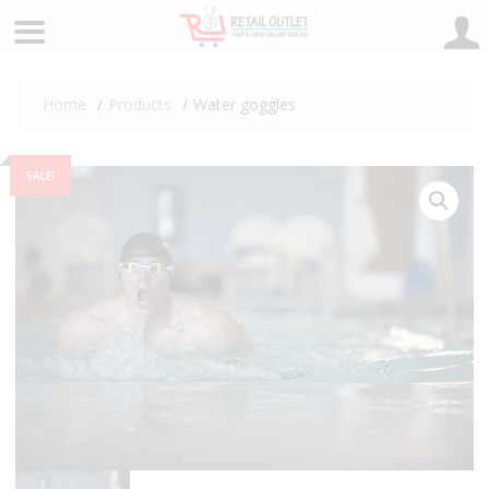
Skip
to
Home
Products
Water goggles
content
SALE!