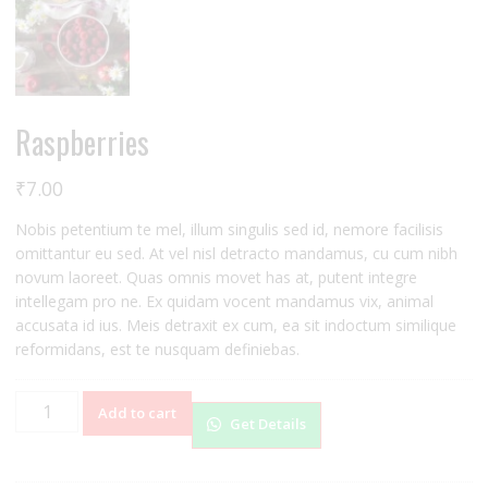
Raspberries
₹
7.00
Nobis petentium te mel, illum singulis sed id, nemore facilisis
omittantur eu sed. At vel nisl detracto mandamus, cu cum nibh
novum laoreet. Quas omnis movet has at, putent integre
intellegam pro ne. Ex quidam vocent mandamus vix, animal
accusata id ius. Meis detraxit ex cum, ea sit indoctum similique
reformidans, est te nusquam definiebas.
Raspberries
Add to cart
Get Details
quantity