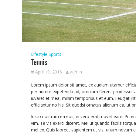
Lifestyle
Sports
Tennis
April 19, 2016
admin
Lorem ipsum dolor sit amet, ex audiam utamur effici
per autem expetenda ad, omnium fierent prodesset ad s
iuvaret et mea, minim temporibus et eum. Feugiat int
efficiantur no his. Sit quodsi ornatus alienum ea, ut pr
Iusto nostrum ea eos, in vero erat movet eam. Pri eni
vim. Te vis exerci diceret. Mei ut quando facilis tor
mel ex. Quis laoreet sapientem ut vis, unum novum c