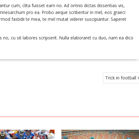
ntur cum, clita fuisset eam no. Ad omnis dictas dissentias vis,
 mnesarchum pro ea. Probo aeque scribentur in mel, eos graeci
irmod fastidii te mea, te mel mutat viderer suscipiantur. Saperet
 no, cu sit labores scripserit. Nulla elaboraret cu duo, nam ea dico
Trick in football