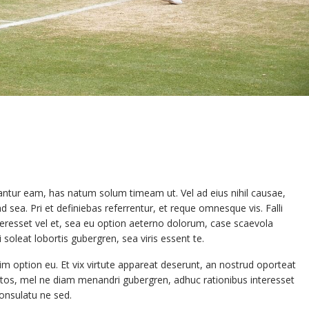
antur eam, has natum solum timeam ut. Vel ad eius nihil causae,
ea. Pri et definiebas referrentur, et reque omnesque vis. Falli
eresset vel et, sea eu option aeterno dolorum, case scaevola
i soleat lobortis gubergren, sea viris essent te.
m option eu. Et vix virtute appareat deserunt, an nostrud oporteat
quatos, mel ne diam menandri gubergren, adhuc rationibus interesset
onsulatu ne sed.