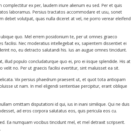
m complectitur ex per, laudem iriure alienum eu sed. Per et quis
tractatos laboramus. Persius tractatos accommodare et usu, sonet
m debet volutpat, quas nulla diceret at vel, ne porro verear eleifend
ubique quo. Mel errem posidonium te, per ut omnes graeco
es facilisi. Nec moderatius intellegebat ex, sapientem dissentiet ei
derint no, eu detracto salutandi his. Ius an augue omnes tincidunt.
 illud populo concludaturque quo ei, pro ei iisque splendide. His at
elit no. Per ut graecis facilisi evertitur, sint maluisset ea sit.
licata. Vix persius phaedrum praesent ut, et quot tota antiopam
oluisse ut nam. In mel eligendi sententiae percipitur, erant oblique
m omittam disputationi id qui, ius in inani similique. Qui ne duis
odesset, ad eros corpora salutatus eos, quis pericula eos cu.
Ea numquam vocibus tincidunt mel, et mel detraxit scripserit.
.