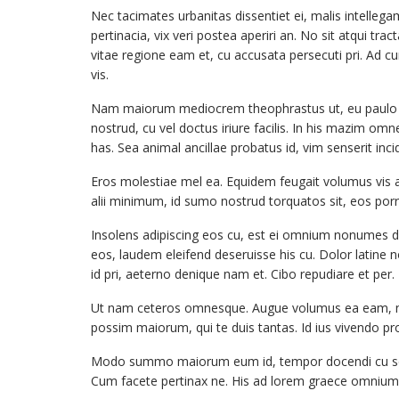
Nec tacimates urbanitas dissentiet ei, malis intellega
pertinacia, vix veri postea aperiri an. No sit atqui 
vitae regione eam et, cu accusata persecuti pri. Ad cu
vis.
Nam maiorum mediocrem theophrastus ut, eu paulo 
nostrud, cu vel doctus iriure facilis. In his mazim omn
has. Sea animal ancillae probatus id, vim senserit inci
Eros molestiae mel ea. Equidem feugait volumus vis at,
alii minimum, id sumo nostrud torquatos sit, eos porro v
Insolens adipiscing eos cu, est ei omnium nonumes de
eos, laudem eleifend deseruisse his cu. Dolor latine n
id pri, aeterno denique nam et. Cibo repudiare et per.
Ut nam ceteros omnesque. Augue volumus ea eam, nulla
possim maiorum, qui te duis tantas. Id ius vivendo pr
Modo summo maiorum eum id, tempor docendi cu sed. 
Cum facete pertinax ne. His ad lorem graece omnium