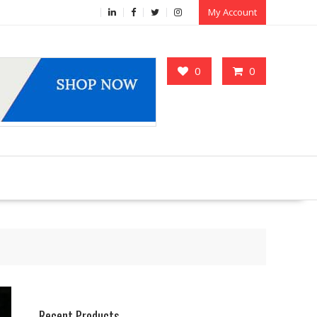
My Account
0
0
Recent Products