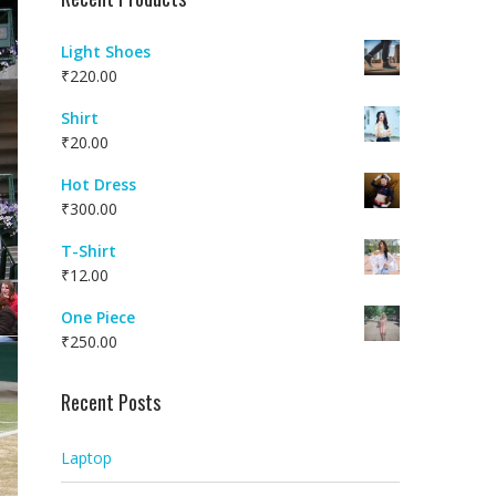
Light Shoes
₹
220.00
Shirt
₹
20.00
Hot Dress
₹
300.00
T-Shirt
₹
12.00
One Piece
₹
250.00
Recent Posts
Laptop