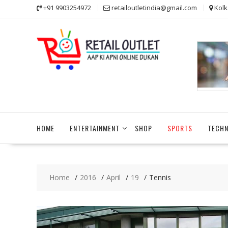
Skip
+91 9903254972
retailoutletindia@gmail.com
Kolk
to
content
HOME
ENTERTAINMENT
SHOP
SPORTS
TECH
Home
2016
April
19
Tennis