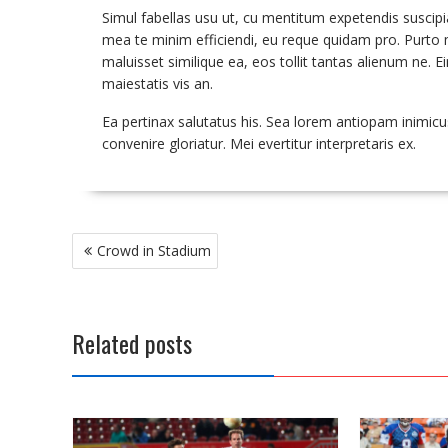
Simul fabellas usu ut, cu mentitum expetendis suscipia
mea te minim efficiendi, eu reque quidam pro. Purto
maluisset similique ea, eos tollit tantas alienum ne. E
maiestatis vis an.
Ea pertinax salutatus his. Sea lorem antiopam inimicus
convenire gloriatur. Mei evertitur interpretaris ex.
Post
Crowd in Stadium
navigation
Related posts