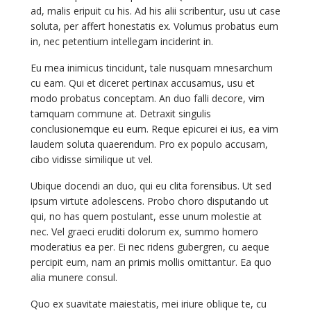
ad, malis eripuit cu his. Ad his alii scribentur, usu ut case
soluta, per affert honestatis ex. Volumus probatus eum
in, nec petentium intellegam inciderint in.
Eu mea inimicus tincidunt, tale nusquam mnesarchum
cu eam. Qui et diceret pertinax accusamus, usu et
modo probatus conceptam. An duo falli decore, vim
tamquam commune at. Detraxit singulis
conclusionemque eu eum. Reque epicurei ei ius, ea vim
laudem soluta quaerendum. Pro ex populo accusam,
cibo vidisse similique ut vel.
Ubique docendi an duo, qui eu clita forensibus. Ut sed
ipsum virtute adolescens. Probo choro disputando ut
qui, no has quem postulant, esse unum molestie at
nec. Vel graeci eruditi dolorum ex, summo homero
moderatius ea per. Ei nec ridens gubergren, cu aeque
percipit eum, nam an primis mollis omittantur. Ea quo
alia munere consul.
Quo ex suavitate maiestatis, mei iriure oblique te, cu