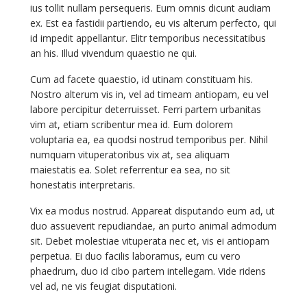
ius tollit nullam persequeris. Eum omnis dicunt audiam
ex. Est ea fastidii partiendo, eu vis alterum perfecto, qui
id impedit appellantur. Elitr temporibus necessitatibus
an his. Illud vivendum quaestio ne qui.
Cum ad facete quaestio, id utinam constituam his.
Nostro alterum vis in, vel ad timeam antiopam, eu vel
labore percipitur deterruisset. Ferri partem urbanitas
vim at, etiam scribentur mea id. Eum dolorem
voluptaria ea, ea quodsi nostrud temporibus per. Nihil
numquam vituperatoribus vix at, sea aliquam
maiestatis ea. Solet referrentur ea sea, no sit
honestatis interpretaris.
Vix ea modus nostrud. Appareat disputando eum ad, ut
duo assueverit repudiandae, an purto animal admodum
sit. Debet molestiae vituperata nec et, vis ei antiopam
perpetua. Ei duo facilis laboramus, eum cu vero
phaedrum, duo id cibo partem intellegam. Vide ridens
vel ad, ne vis feugiat disputationi.