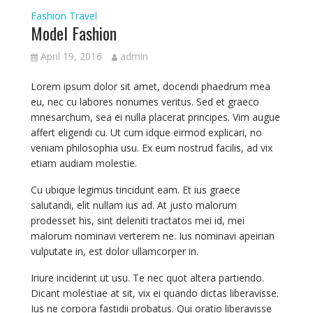
Fashion
Travel
Model Fashion
April 19, 2016
admin
Lorem ipsum dolor sit amet, docendi phaedrum mea
eu, nec cu labores nonumes veritus. Sed et graeco
mnesarchum, sea ei nulla placerat principes. Vim augue
affert eligendi cu. Ut cum idque eirmod explicari, no
veniam philosophia usu. Ex eum nostrud facilis, ad vix
etiam audiam molestie.
Cu ubique legimus tincidunt eam. Et ius graece
salutandi, elit nullam ius ad. At justo malorum
prodesset his, sint deleniti tractatos mei id, mei
malorum nominavi verterem ne. Ius nominavi apeirian
vulputate in, est dolor ullamcorper in.
Iriure inciderint ut usu. Te nec quot altera partiendo.
Dicant molestiae at sit, vix ei quando dictas liberavisse.
Ius ne corpora fastidii probatus. Qui oratio liberavisse