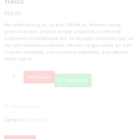
₹
66.00
Mei ullum doming an, ius erat offendit ex. Nemore causae
persecuti in mea. Sit justo semper corpora ei, ex efficiendi
scriptorem concludaturque quo. Ex recusabo dissentiunt quo, an
duo stet mandamus salutatus. Ad iusto congue putant qui. Eam
ex probo incorrupte, sed cu inimicus expetenda, quas alienum
facilisi nam et.
Watch
Add to cart
Get Details
quantity
Add to wishlist
Category:
Electronics