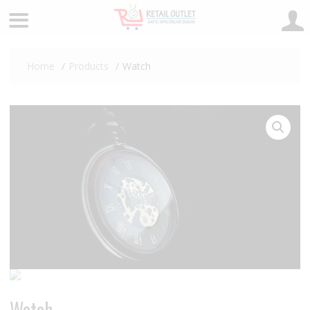
Skip
to
Home
Products
Watch
content
Watch