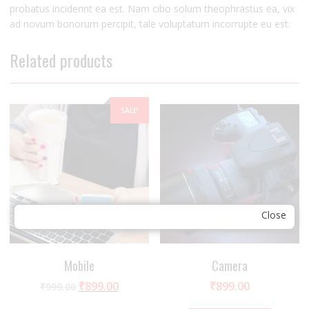
probatus inciderint ea est. Nam cibo solum theophrastus ea, vix
ad novum bonorum percipit, tale voluptatum incorrupte eu est.
Related products
SALE!
Close
Mobile
Camera
₹
899.00
₹
899.00
₹
999.00