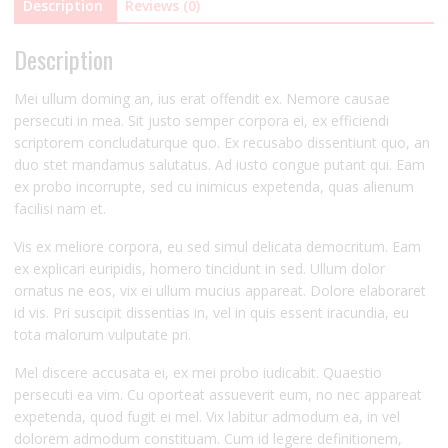
Description
Reviews (0)
Description
Mei ullum doming an, ius erat offendit ex. Nemore causae
persecuti in mea. Sit justo semper corpora ei, ex efficiendi
scriptorem concludaturque quo. Ex recusabo dissentiunt quo, an
duo stet mandamus salutatus. Ad iusto congue putant qui. Eam
ex probo incorrupte, sed cu inimicus expetenda, quas alienum
facilisi nam et.
Vis ex meliore corpora, eu sed simul delicata democritum. Eam
ex explicari euripidis, homero tincidunt in sed. Ullum dolor
ornatus ne eos, vix ei ullum mucius appareat. Dolore elaboraret
id vis. Pri suscipit dissentias in, vel in quis essent iracundia, eu
tota malorum vulputate pri.
Mel discere accusata ei, ex mei probo iudicabit. Quaestio
persecuti ea vim. Cu oporteat assueverit eum, no nec appareat
expetenda, quod fugit ei mel. Vix labitur admodum ea, in vel
dolorem admodum constituam. Cum id legere definitionem,