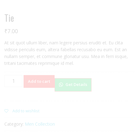
Tie
₹
7.00
At sit quot ullum liber, nam legere persius eruditi et. Eu clita
vidisse periculis eum, altera fabellas recusabo eu eum. Est an
nullam semper, et commune gloriatur usu. Mea in ferri iisque,
tritani tacimates reprimique id mel.
Tie
Add to cart
Get Details
quantity
Add to wishlist
Category:
Men Collection