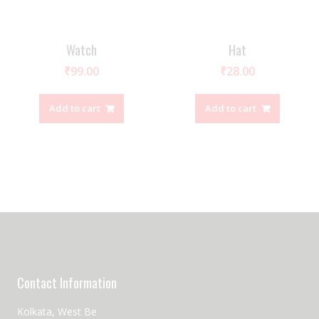
Watch
Hat
₹
99.00
₹
28.00
Add to cart
Add to cart
Contact Information
Kolkata, West Be