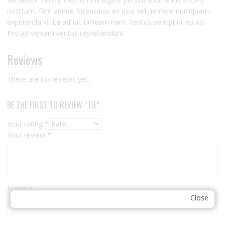
nostrum, ferri audire forensibus ex usu, vel nemore numquam
expetenda id. Ea adhuc timeam nam. Veritus percipitur eu ius.
Pro ad veniam veritus reprehendunt.
Reviews
There are no reviews yet.
BE THE FIRST TO REVIEW “TIE”
Your rating
*
Your review
*
Name
*
Close