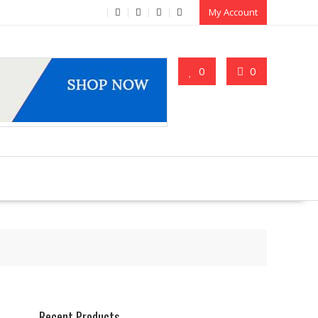
My Account
0
0
Recent Products