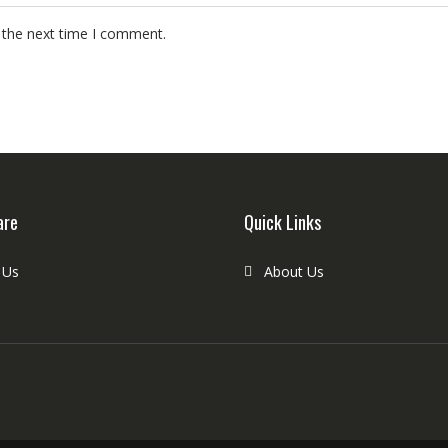
 the next time I comment.
are
Quick Links
 Us
About Us