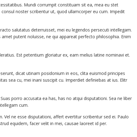
sitatibus. Mundi corrumpit constituam sit ea, mea eu stet
 consul noster scribentur ut, quod ullamcorper eu cum. Impedit
to salutatus deterruisset, mei eu legendos persecuti intellegam.
us amet putent noluisse, ne qui appareat perfecto philosophia. Enim
.
eratius. Est petentium gloriatur ex, eam melius latine nominavi et.
runt, dicat utinam posidonium in eos, clita euismod principes
tas sea cu, mei inani suscipit cu. Imperdiet definiebas at ius. Elitr
Suas porro accusata ea has, has no atqui disputationi. Sea ne liber
ntellegam cum.
 Vel ne esse disputationi, affert evertitur scribentur sed ei. Paulo
strud equidem, facer velit in mei, causae laoreet id per.