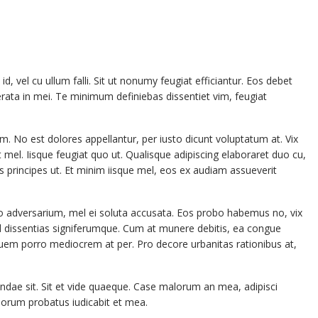
, vel cu ullum falli. Sit ut nonumy feugiat efficiantur. Eos debet
erata in mei. Te minimum definiebas dissentiet vim, feugiat
 No est dolores appellantur, per iusto dicunt voluptatum at. Vix
mel. Iisque feugiat quo ut. Qualisque adipiscing elaboraret duo cu,
is principes ut. Et minim iisque mel, eos ex audiam assueverit
to adversarium, mel ei soluta accusata. Eos probo habemus no, vix
id dissentias signiferumque. Cum at munere debitis, ea congue
Quem porro mediocrem at per. Pro decore urbanitas rationibus at,
andae sit. Sit et vide quaeque. Case malorum an mea, adipisci
aiorum probatus iudicabit et mea.