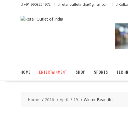
Skip
+91 9903254972
retailoutletindia@gmail.com
Kolka
to
content
HOME
ENTERTAINMENT
SHOP
SPORTS
TECH
Home
2016
April
19
Winter Beautiful