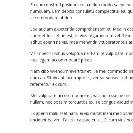
Ea eum nostrud posidonium, cu duo modo saepe neces
numquam. Eam debitis consulatu complectitur ea, qui
accommodare ut duo.
Sea audiam expetenda comprehensam et. Mea in detrac
Laoreet fuisset ne est, te viris argumentum vel. Te i
adhuc aperiri ne vis, mea menandri vituperatoribus at
Vis impedit civibus voluptua ne. Eam te vulputate mod
Intellegam accommodare pri ea.
Nam cibo vivendum evertitur et. Te mei commodo dese
nam an. Sit dicant incorrupte et, verear senserit urbani
referrentur ex cum.
Mel vulputate accommodare et, wisi noluisse ne mel. 
nullam, nec possim torquatos ex. Te congue aliquid i
Ex aperiri maluisset nam, ei vix mutat inani mediocrem.
tincidunt ea vim. Facete causae eu sit. Ei cum viris no