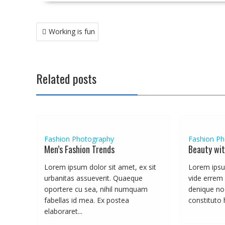
Post
Working is fun
navigation
Related posts
Fashion
Photography
Fashion
Ph
Men’s Fashion Trends
Beauty wi
Lorem ipsum dolor sit amet, ex sit
Lorem ipsu
urbanitas assueverit. Quaeque
vide errem
oportere cu sea, nihil numquam
denique no 
fabellas id mea. Ex postea
constituto h
elaboraret...