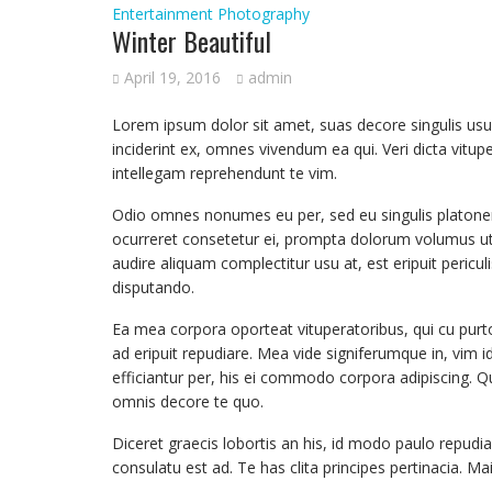
Entertainment
Photography
Winter Beautiful
April 19, 2016
admin
Lorem ipsum dolor sit amet, suas decore singulis usu id
inciderint ex, omnes vivendum ea qui. Veri dicta vitup
intellegam reprehendunt te vim.
Odio omnes nonumes eu per, sed eu singulis platonem.
ocurreret consetetur ei, prompta dolorum volumus ut 
audire aliquam complectitur usu at, est eripuit pericul
disputando.
Ea mea corpora oporteat vituperatoribus, qui cu pur
ad eripuit repudiare. Mea vide signiferumque in, vim 
efficiantur per, his ei commodo corpora adipiscing. 
omnis decore te quo.
Diceret graecis lobortis an his, id modo paulo repudi
consulatu est ad. Te has clita principes pertinacia. M